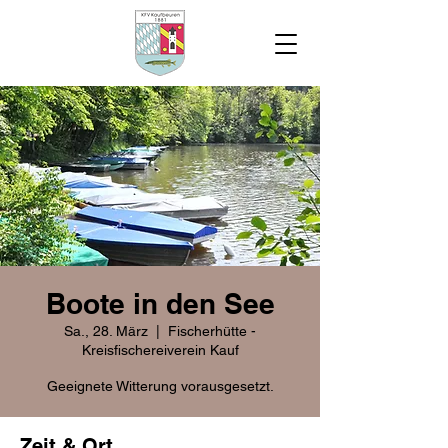
Boote in den See
Sa., 28. März
  |  
Fischerhütte -
Kreisfischereiverein Kauf
Geeignete Witterung vorausgesetzt.
Zeit & Ort