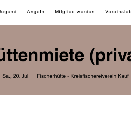
Jugend
Angeln
Mitglied werden
Vereinsle
ttenmiete (priv
Sa., 20. Juli
  |  
Fischerhütte - Kreisfischereiverein Kauf